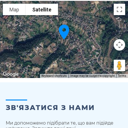
Map
Satellite
Keyboard shortcuts
Image may be subject to copyright
Terms
ЗВ'ЯЗАТИСЯ З НАМИ
Ми допоможемо підібрати те, що вам підійде