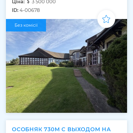
Ціна:
3 500 000
ID:
4-00678
Без комісії
ОСОБНЯК 730М С ВЫХОДОМ НА