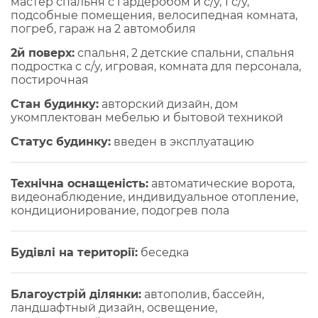
мастер спальня с гардеробом и с/у, 1 с/у,
подсобные помещения, велосипедная комната,
погреб, гараж на 2 автомобиля
2й поверх:
спальня, 2 детские спальни, спальня
подростка с с/у, игровая, комната для персонала,
постирочная
Стан будинку:
авторский дизайн, дом
укомплектован мебелью и бытовой техникой
Статус будинку:
введен в эксплуатацию
Технічна оснащеність:
автоматические ворота,
видеонаблюдение, индивидуальное отопление,
кондиционирование, подогрев пола
Будівлі на території:
беседка
Благоустрій ділянки:
автополив, бассейн,
ландшафтный дизайн, освещение,