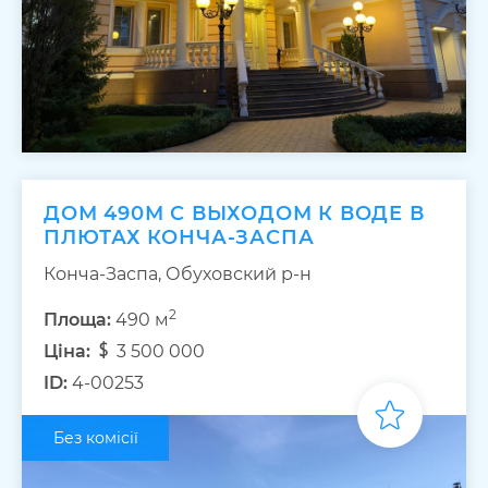
ДОМ 490М С ВЫХОДОМ К ВОДЕ В
ПЛЮТАХ КОНЧА-ЗАСПА
Конча-Заспа, Обуховский р-н
2
Площа:
490 м
Ціна:
3 500 000
ID:
4-00253
Без комісії