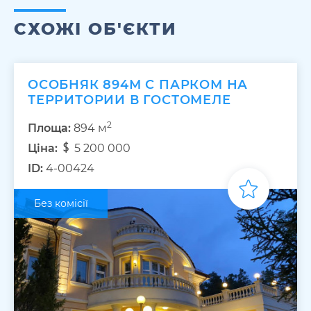
СХОЖІ ОБ'ЄКТИ
ОСОБНЯК 894М С ПАРКОМ НА
ТЕРРИТОРИИ В ГОСТОМЕЛЕ
2
Площа:
894 м
Ціна:
5 200 000
ID:
4-00424
Без комісії