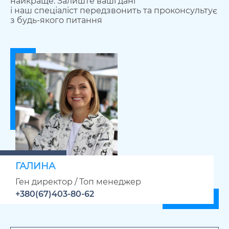
найкраще. Залиште ваші дані
і наш спеціаліст передзвонить та проконсультує
з будь-якого питання
ГАЛИНА
Ген директор / Топ менеджер
+380(67)403-80-62