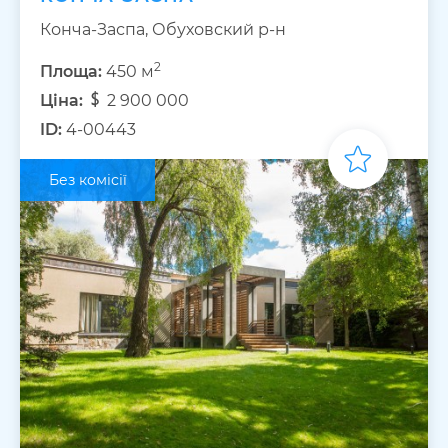
Конча-Заспа, Обуховский р-н
2
Площа:
450 м
Ціна:
2 900 000
ID:
4-00443
Без комісії