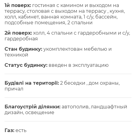
1й поверх:
гостиная с камином и выходом на
террасу, столовая с выходом на террасу , кухня,
холл, кабинет, ванная комната, 1 с/у, бассейн,
подсобные помещения, 2 спальни
2й поверх:
холл, 4 спальни с гардеробными и с/у,
гардеробная
Стан будинку:
укомплектован мебелью и
техникой
Статус будинку:
введен в эксплуатацию
Будівлі на території:
2 беседки , дом охраны,
причал
Благоустрій ділянки:
автополив, ландшафтный
дизайн, освещение
Газ:
есть