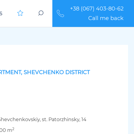
+38 (067) 403-80-62
S
Call me back
RTMENT, SHEVCHENKO DISTRICT
Shevchenkovskiy, st. Patorzhinsky, 14
2
.00 m