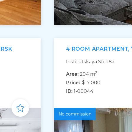
ERSK
4 ROOM APARTMENT, 
Institutskaya Str. 18а
2
Area:
204 m
Price:
7 000
ID:
1-00044
No commission