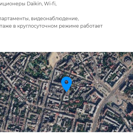
ционеры Daikin, Wi-fi,
партаменты, видеонаблюдение,
1 этаже в круглосуточном режиме работает