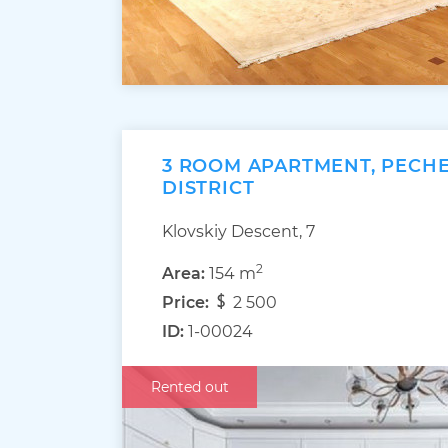
3 ROOM APARTMENT, PECH
DISTRICT
Klovskiy Descent, 7
2
Area:
154 m
Price:
2 500
ID:
1-00024
Rented out