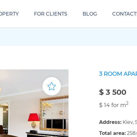
OPERTY
FOR CLIENTS
BLOG
CONTACT
3 ROOM APA
$ 3 500
2
$ 14 for m
Address:
Kiev, 
Total area:
258