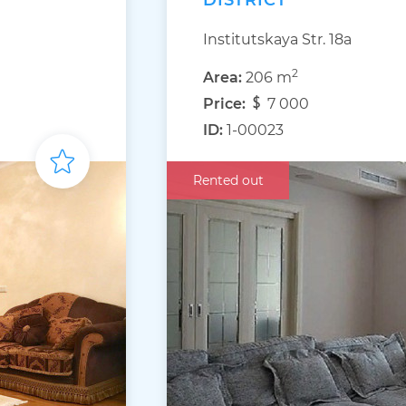
DISTRICT
Institutskaya Str. 18а
2
Area:
206 m
Price:
7 000
ID:
1-00023
Rented out