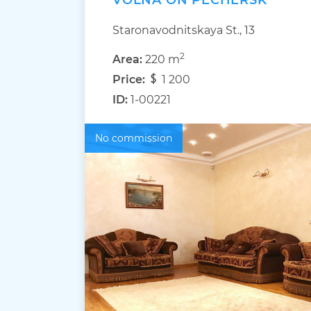
VOLNA ON PECHERSK
Staronavodnitskaya St., 13
2
Area:
220 m
Price:
1 200
ID:
1-00221
No commission