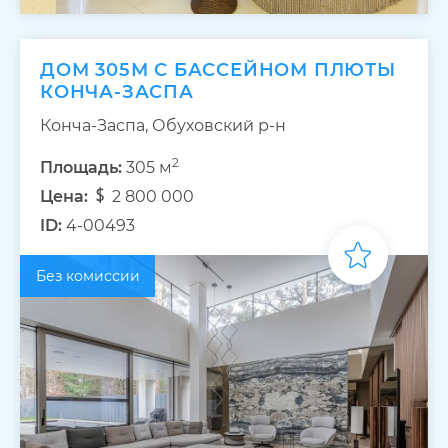
ДОМ 305М С БАССЕЙНОМ ПЛЮТЫ
КОНЧА-ЗАСПА
Конча-Заспа, Обуховский р-н
2
Площадь:
305 м
Цена:
2 800 000
ID:
4-00493
Без комиссии