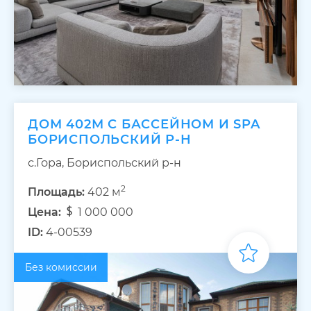
ДОМ 402М С БАССЕЙНОМ И SPA
БОРИСПОЛЬСКИЙ Р-Н
с.Гора, Бориспольский р-н
2
Площадь:
402 м
Цена:
1 000 000
ID:
4-00539
Без комиссии