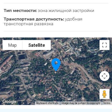
Тип местности:
зона жилищной застройки
Транспортная доступность:
удобная
транспортная развязка
Map
Satellite
Keyboard shortcuts
Image may be subject to copyright
Terms