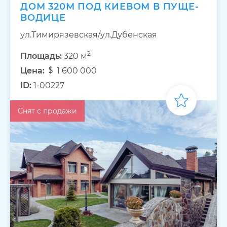
ДОМ 320М ПОД КИЕВОМ В ПУЩЕ-
ВОДИЦЕ
ул.Тимирязевская/ул.Дубенская
2
Площадь:
320 м
Цена:
1 600 000
ID:
1-00227
Снят с продажи