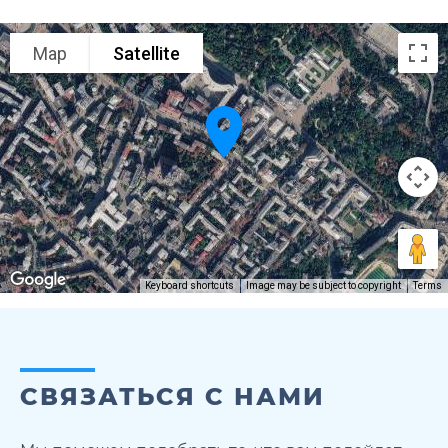
Map
Satellite
Keyboard shortcuts
Image may be subject to copyright
Terms
СВЯЗАТЬСЯ С НАМИ