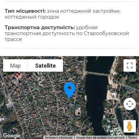
Тип місцевості:
зона коттеджной застройки,
коттеджный городок
Транспортна доступність:
удобная
транспортная доступность по Старообуховской
трассе
Map
Satellite
Keyboard shortcuts
Image may be subject to copyright
Terms