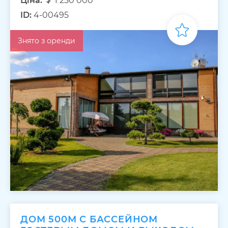
Ціна:
1 250 000
ID:
4-00495
Знято з оренди
ДОМ 500М С БАССЕЙНОМ