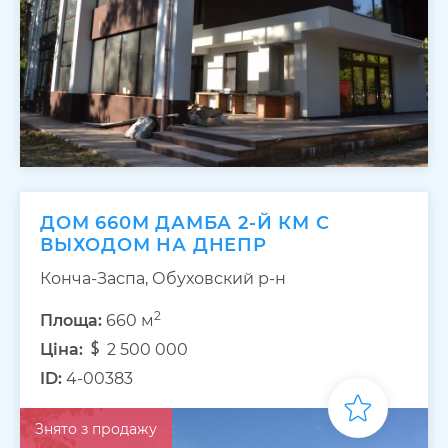
ДОМ 660М ДАМБА 2-Й КМ С
ВЫХОДОМ НА ДНЕПР
Конча-Заспа, Обуховский р-н
2
Площа:
660 м
Ціна:
2 500 000
ID:
4-00383
Знято з продажу