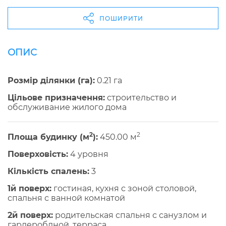
ПОШИРИТИ
ОПИС
Розмір ділянки (га):
0.21 га
Цільове призначення:
строительство и
обслуживание жилого дома
2
2
Площа будинку (м
):
450.00 м
Поверховість:
4 уровня
Кількість спалень:
3
1й поверх:
гостиная, кухня с зоной столовой,
спальня с ванной комнатой
2й поверх:
родительская спальня с санузлом и
гардеробдной, терраса