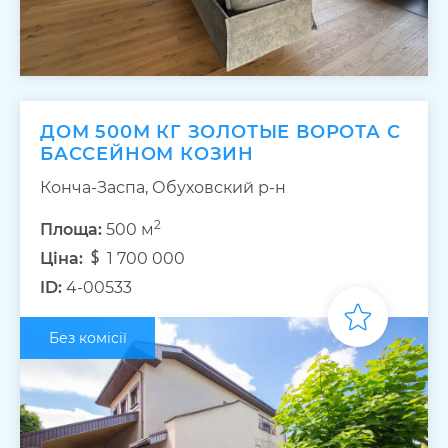
ДОМ 500М КГ ЗОЛОТЫЕ ВОРОТА С
БАССЕЙНОМ КОЗИН
Конча-Заспа, Обуховский р-н
2
Площа:
500 м
Ціна:
1 700 000
ID:
4-00533
Без комісії