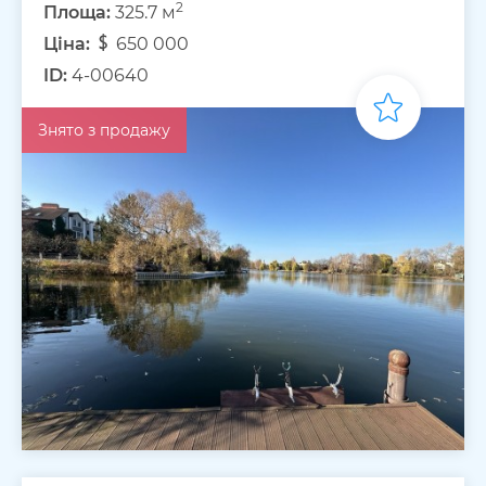
2
Площа:
325.7 м
Ціна:
650 000
ID:
4-00640
Знято з продажу