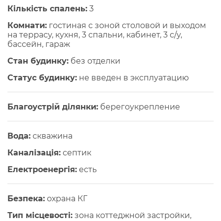
Кількість спалень:
3
Комнати:
гостиная с зоной столовой и выходом
на террасу, кухня, 3 спальни, кабинет, 3 с/у,
бассейн, гараж
Стан будинку:
без отделки
Статус будинку:
не введен в эксплуатацию
Благоустрій ділянки:
берегоукрепление
Вода:
скважина
Каналізація:
септик
Електроенергія:
есть
Безпека:
охрана КГ
Тип місцевості:
зона коттеджной застройки,