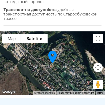
коттеджный городок
Транспортна доступність:
удобная
транспортная доступность по Старообуховской
трассе
Map
Satellite
Keyboard shortcuts
Image may be subject to copyright
Terms