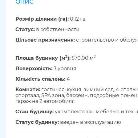
ОПИС
Розмір ділянки (га):
0.12 га
Cтатус:
в собственности
Цільове призначення:
строительство и обслу
2
2
Площа будинку (м
):
570.00 м
Поверховість:
3 уровня
Кількість спалень:
4
Комнати:
гостиная, кухня, зимний сад, 4 спаль
спортзал, SPA зона, бассейн, подсобные помещ
гараж на 2 автомобиля
Стан будинку:
укомплектован мебелью и техн
Статус будинку:
введен в эксплуатацию