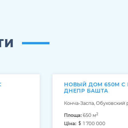
ТИ
С
НОВЫЙ ДОМ 650М С
ДНЕПР БАШТА
Конча-Заспа, Обуховский 
2
Площа:
650 м
Ціна:
1 700 000