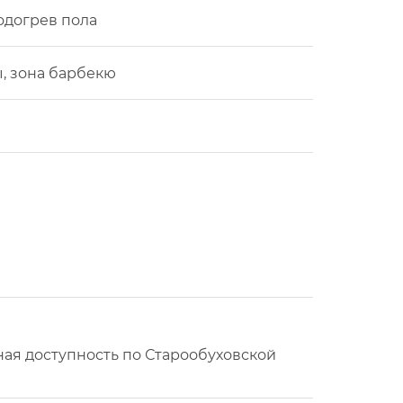
одогрев пола
ы, зона барбекю
ая доступность по Старообуховской