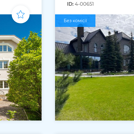
ID:
4-00651
Без комісії