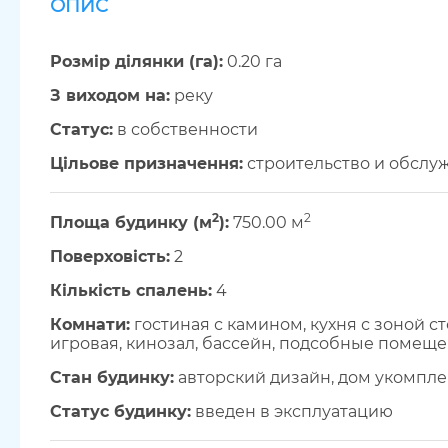
ОПИС
Розмір ділянки (га):
0.20 га
З виходом на:
реку
Cтатус:
в собственности
Цільове призначення:
строительство и обслу
2
2
Площа будинку (м
):
750.00 м
Поверховість:
2
Кількість спалень:
4
Комнати:
гостиная с камином, кухня с зоной сто
игровая, кинозал, бассейн, подсобные помеще
Стан будинку:
авторский дизайн, дом укомпле
Статус будинку:
введен в эксплуатацию