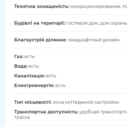
Технічна оснащеність:
кондиционирование, п
Будівлі на території:
гостевой дом, дом охран
Благоустрій ділянки:
ландшафтный дизайн
Газ:
есть
Вода:
есть
Каналізація:
есть
Електроенергія:
есть
Тип місцевості:
зона коттеджной застройки
Транспортна доступність:
удобная транспортн
трассе