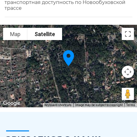
транспортная доступность по Новообуховской
трассе
Map
Satellite
Keyboard shortcuts
Image may be subject to copyright
Terms