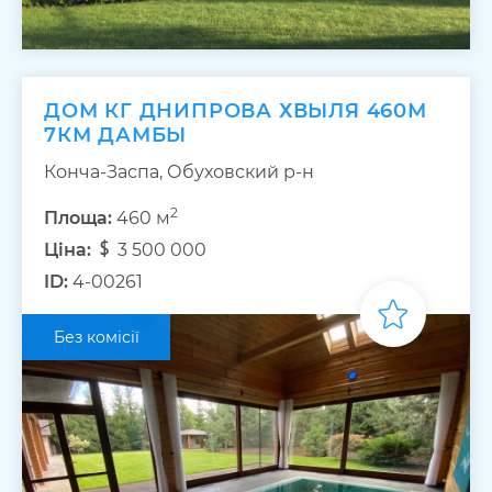
ДОМ КГ ДНИПРОВА ХВЫЛЯ 460М
7КМ ДАМБЫ
Конча-Заспа, Обуховский р-н
2
Площа:
460 м
Ціна:
3 500 000
ID:
4-00261
Без комісії