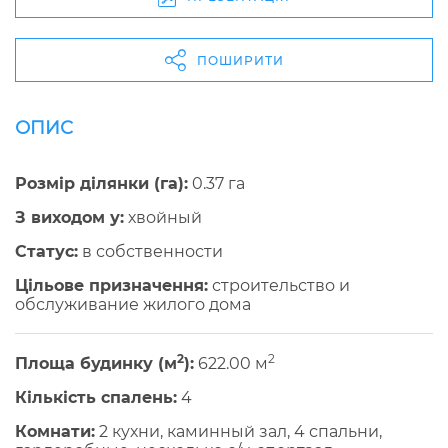
ПОШИРИТИ
ОПИС
Розмір ділянки (га):
0.37 га
З виходом у:
хвойный
Cтатус:
в собственности
Цільове призначення:
строительство и
обслуживание жилого дома
2
2
Площа будинку (м
):
622.00 м
Кількість спалень:
4
Комнати:
2 кухни, каминный зал, 4 спальни,