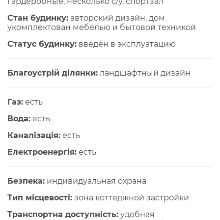
гардеробные, несколько с/у, спортзал
Стан будинку:
авторский дизайн, дом
укомплектован мебелью и бытовой техникой
Статус будинку:
введен в эксплуатацию
Благоустрій ділянки:
ландшафтный дизайн
Газ:
есть
Вода:
есть
Каналізація:
есть
Електроенергія:
есть
Безпека:
индивидуальная охрана
Тип місцевості:
зона коттеджной застройки
Транспортна доступність:
удобная