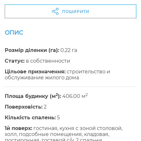
ПОШИРИТИ
ОПИС
Розмір ділянки (га):
0.22 га
Cтатус:
в собственности
Цільове призначення:
строительство и
обслуживание жилого дома
2
2
Площа будинку (м
):
406.00 м
Поверховість:
2
Кількість спалень:
5
1й поверх:
гостиная, кухня с зоной столовой,
холл, подсобные помещения, кладовая,
постирочная, гостевой с/у, 2 спальни