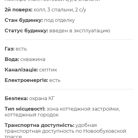
2й поверх:
холл, 3 спальни, 2 c/y
Стан будинку:
под отделку
Статус будинку:
введен в эксплуатацию
Газ:
есть
Вода:
скважина
Каналізація:
септик
Електроенергія:
есть
Безпека:
охрана КГ
Тип місцевості:
зона коттеджной застройки,
коттеджный городок
Транспортна доступність:
удобная
транспортная доступность по Новообуховской
трассе