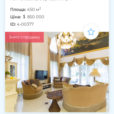
2
Площа:
450 м
Ціна:
850 000
ID:
4-00377
Знято з продажу