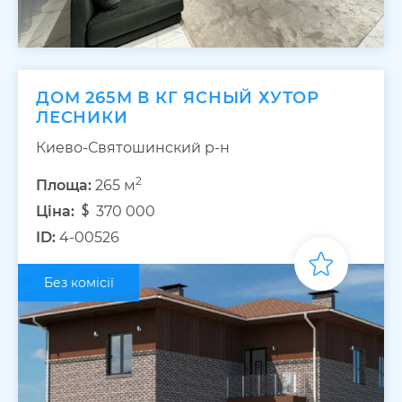
ДОМ 265М В КГ ЯСНЫЙ ХУТОР
ЛЕСНИКИ
Киево-Святошинский р-н
2
Площа:
265 м
Ціна:
370 000
ID:
4-00526
Без комісії