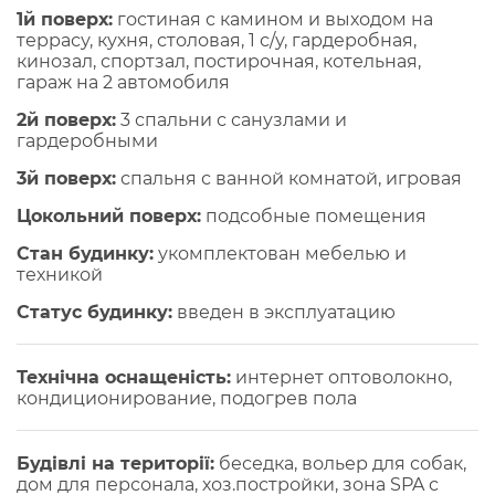
1й поверх:
гостиная с камином и выходом на
террасу, кухня, столовая, 1 с/у, гардеробная,
кинозал, спортзал, постирочная, котельная,
гараж на 2 автомобиля
2й поверх:
3 спальни с санузлами и
гардеробными
3й поверх:
спальня с ванной комнатой, игровая
Цокольний поверх:
подсобные помещения
Стан будинку:
укомплектован мебелью и
техникой
Статус будинку:
введен в эксплуатацию
Технічна оснащеність:
интернет оптоволокно,
кондиционирование, подогрев пола
Будівлі на території:
беседка, вольер для собак,
дом для персонала, хоз.постройки, зона SPA с