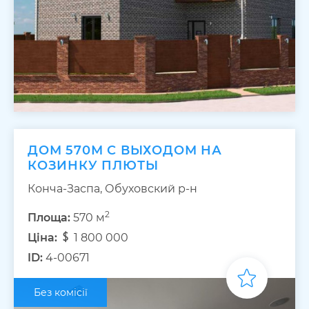
ДОМ 570М С ВЫХОДОМ НА
КОЗИНКУ ПЛЮТЫ
Конча-Заспа, Обуховский р-н
2
Площа:
570 м
Ціна:
1 800 000
ID:
4-00671
Без комісії