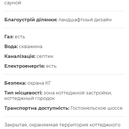
сауной
Благоустрій ділянки:
ландшафтный дизайн
Газ:
есть
Вода:
скважина
Каналізація:
септик
Електроенергія:
есть
Безпека:
охрана КГ
Тип місцевості:
зона коттеджной застройки,
коттеджный городок
Транспортна доступність:
Гостомельское шоссе
Закрытая, охраняемая территория коттеджного