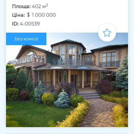
2
Площа:
402 м
Ціна:
1 000 000
ID:
4-00539
Без комісії