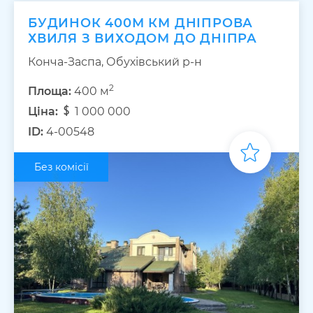
БУДИНОК 400М КМ ДНІПРОВА
ХВИЛЯ З ВИХОДОМ ДО ДНІПРА
Конча-Заспа, Обухівський р-н
2
Площа:
400 м
Ціна:
1 000 000
ID:
4-00548
Без комісії