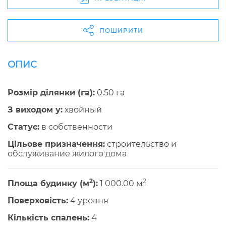
ПОШИРИТИ
ОПИС
Розмір ділянки (га):
0.50 га
З виходом у:
хвойный
Cтатус:
в собственности
Цільове призначення:
строительство и
обслуживание жилого дома
2
2
Площа будинку (м
):
1 000.00 м
Поверховість:
4 уровня
Кількість спалень:
4