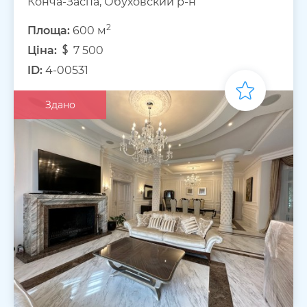
Конча-Заспа, Обуховский р-н
2
Площа:
600 м
Ціна:
7 500
ID:
4-00531
Здано