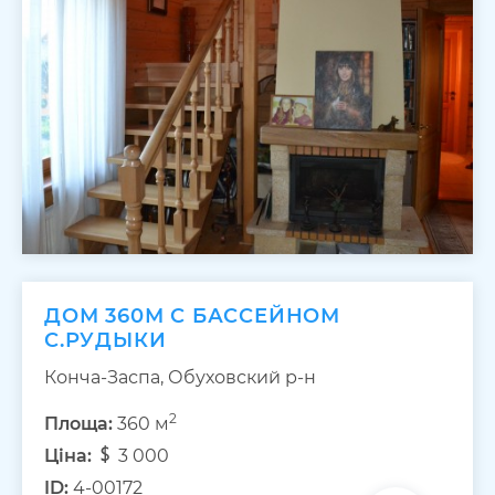
ДОМ 360М С БАССЕЙНОМ
С.РУДЫКИ
Конча-Заспа, Обуховский р-н
2
Площа:
360 м
Ціна:
3 000
ID:
4-00172