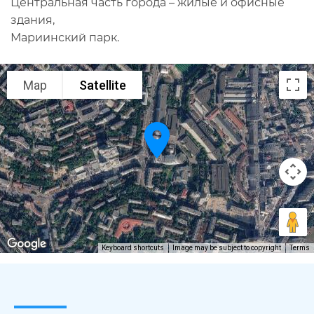
Центральная часть города – жилые и офисные
здания,
Мариинский парк.
Map
Satellite
Keyboard shortcuts
Image may be subject to copyright
Terms