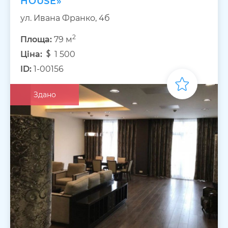
HOUSE»
ул. Ивана Франко, 4б
2
Площа:
79 м
Ціна:
1 500
ID:
1-00156
Здано