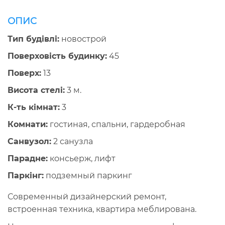
ОПИС
Тип будівлі:
новострой
Поверховість будинку:
45
Поверх:
13
Висота стелі:
3 м.
К-ть кімнат:
3
Комнати:
гостиная, спальни, гардеробная
Санвузол:
2 санузла
Парадне:
консьерж, лифт
Паркінг:
подземный паркинг
Современный дизайнерский ремонт,
встроенная техника, квартира меблирована.