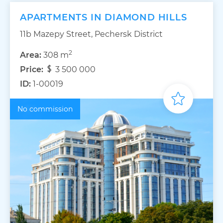
APARTMENTS IN DIAMOND HILLS
11b Mazepy Street, Pechersk District
2
Area:
308 m
Price:
3 500 000
ID:
1-00019
No commission