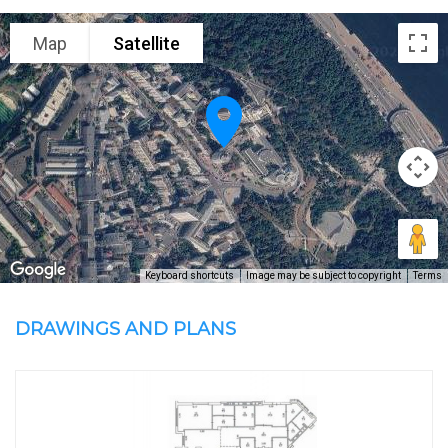
Map
Satellite
Keyboard shortcuts
Image may be subject to copyright
Terms
DRAWINGS AND PLANS