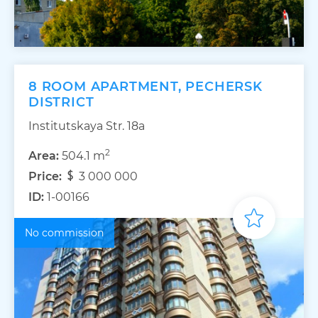
8 ROOM APARTMENT, PECHERSK
DISTRICT
Institutskaya Str. 18а
2
Area:
504.1 m
Price:
3 000 000
ID:
1-00166
No commission