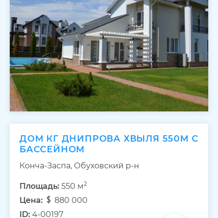
ДОМ КГ ДНИПРОВА ХВЫЛЯ 550М С
БАССЕЙНОМ
Конча-Заспа, Обуховский р-н
2
Площадь:
550 м
Цена:
880 000
ID:
4-00197