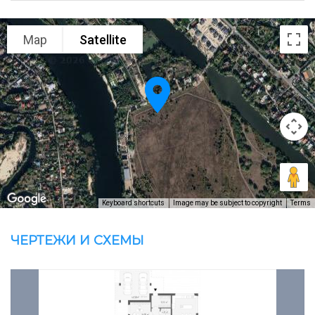
Map
Satellite
Keyboard shortcuts
Image may be subject to copyright
Terms
ЧЕРТЕЖИ И СХЕМЫ