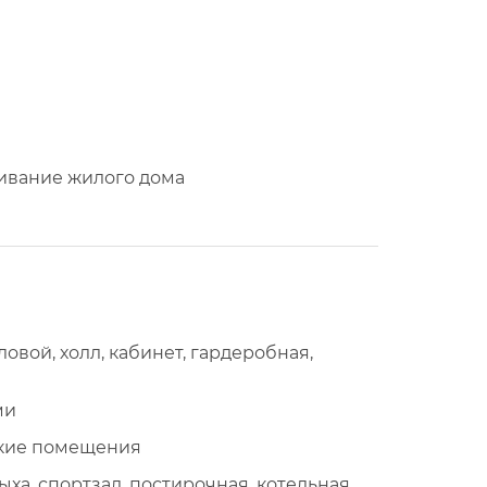
ивание жилого дома
ловой, холл, кабинет, гардеробная,
ми
еские помещения
ха, спортзал, постирочная, котельная,