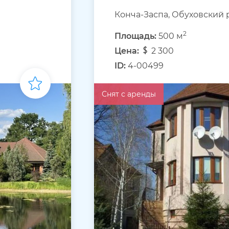
Конча-Заспа, Обуховский 
2
Площадь:
500 м
Цена:
2 300
ID:
4-00499
Снят с аренды