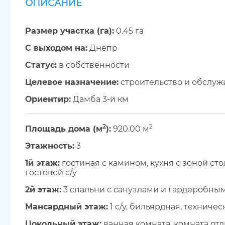
ОПИСАНИЕ
Размер участка (га):
0.45 га
С выходом на:
Днепр
Cтатус:
в собственности
Целевое назначение:
строительство и обслуж
Ориентир:
Дамба 3-й км
2
2
Площадь дома (м
):
920.00 м
Этажность:
3
1й этаж:
гостиная с камином, кухня с зоной сто
гостевой с/у
2й этаж:
3 спальни с санузлами и гардеробны
Мансардный этаж:
1 с/у, бильярдная, технич
Цокольный этаж:
ванная комната, комната отды