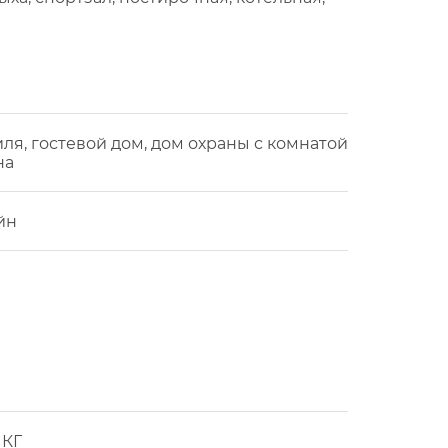
ля, гостевой дом, дом охраны с комнатой
на
йн
 КГ