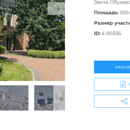
Заспа, Обухов
Площадь:
920.
Размер участк
ID:
4-00336
НАЗНА