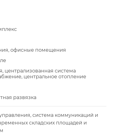
мплекс
ния, офисные помещения
иле
, централизованная система
абжение, центральное отопление
тная развязка
управления, система коммуникаций и
овременных складских площадей и
ом