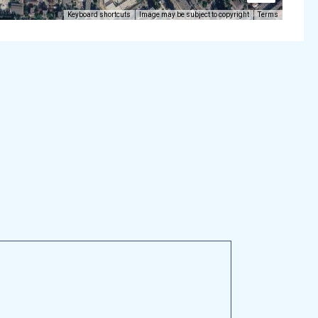
Keyboard shortcuts
Image may be subject to copyright
Terms