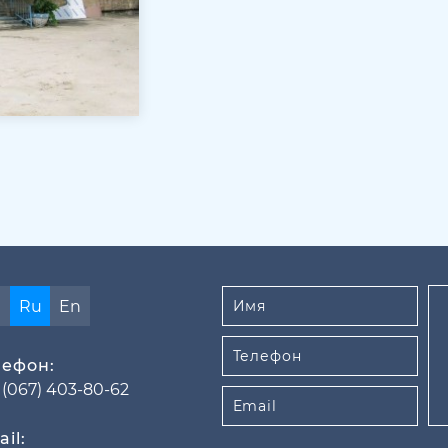
a
Ru
En
лефон:
 (067) 403-80-62
il: