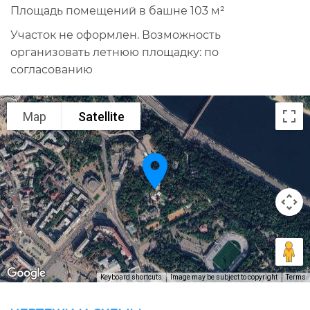
Площадь помещений в башне 103 м²
Участок не оформлен. Возможность
организовать летнюю площадку: по
согласованию
Map
Satellite
Keyboard shortcuts
Image may be subject to copyright
Terms