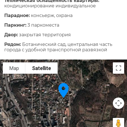
Техническая оснащенность квартиры:
кондиционирование индивидуальное
Парадное:
консьерж, охрана
Паркинг:
3 паркоместа
Двор:
закрытая территория
Рядом:
Ботанический сад, центральная часть
города с удобной транспротной развязкой
Map
Satellite