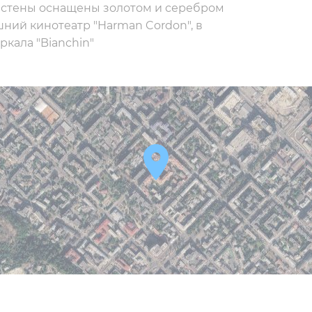
 стены оснащены золотом и серебром
шний кинотеатр "Harman Cordon", в
ркала "Bianchin"