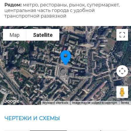
Рядом:
метро, рестораны, рынок, супермаркет,
центральная часть города с удобной
транспротной развязкой
Map
Satellite
Keyboard shortcuts
Image may be subject to copyright
Terms
ЧЕРТЕЖИ И СХЕМЫ