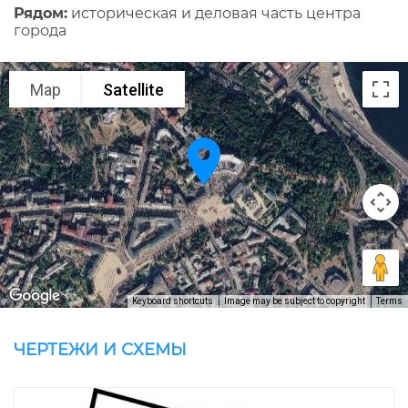
Рядом:
историческая и деловая часть центра
города
Map
Satellite
Keyboard shortcuts
Image may be subject to copyright
Terms
ЧЕРТЕЖИ И СХЕМЫ