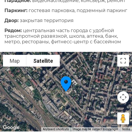
Парадное:
видеонаблюдение, консьерж, ремонт
Паркинг:
гостевая парковка, подземный паркинг
Двор:
закрытая территория
Рядом:
центральная часть города с удобной
транспротной развязкой, школа, аптека, банк,
метро, рестораны, фитнесс-центр с бассейном
Map
Satellite
Keyboard shortcuts
Image may be subject to copyright
Terms