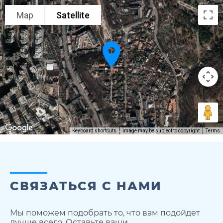
Map
Satellite
Keyboard shortcuts
Image may be subject to copyright
Terms
СВЯЗАТЬСЯ С НАМИ
Мы поможем подобрать то, что вам подойдет
лучше всего. Оставьте ваши