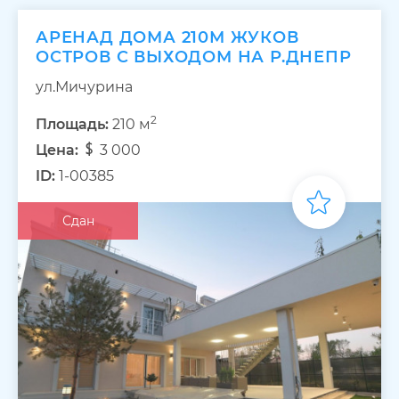
АРЕНАД ДОМА 210М ЖУКОВ
ОСТРОВ С ВЫХОДОМ НА Р.ДНЕПР
ул.Мичурина
2
Площадь:
210 м
Цена:
3 000
ID:
1-00385
Сдан