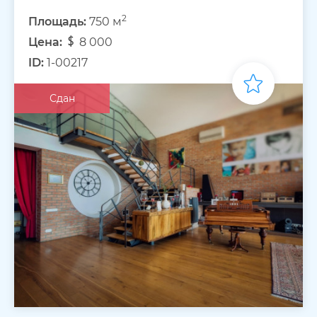
2
Площадь:
750 м
Цена:
8 000
ID:
1-00217
Сдан