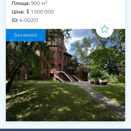
2
Площа:
900 м
Ціна:
1 500 000
ID:
4-00201
Без комісії