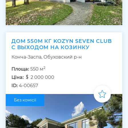
ДОМ 550М КГ KOZYN SEVEN CLUB
С ВЫХОДОМ НА КОЗИНКУ
Конча-Заспа, Обуховский р-н
2
Площа:
550 м
Ціна:
2 000 000
ID:
4-00657
Без комісії