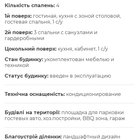
Кількість спалень:
4
1й поверх:
гостиная, кухня с зоной столовой,
гостевая спальня, 1 с/у
2й поверх:
3 спальни с санузлами и
гардеробными
Цокольний поверх:
кухня, кабинет, 1 с/у
Стан будинку:
укомплектован мебелью и
техникой
Статус будинку:
введен в эксплуатацию
Технічна оснащеність:
кондиционирование
Будівлі на території:
площадка для парковки
гостевых авто, хоз.постройки, BBQ зона, гараж
Благоустрій ділянки:
ландшафтный дизайн