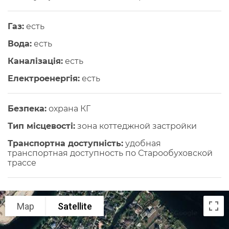
Газ:
есть
Вода:
есть
Каналізація:
есть
Електроенергія:
есть
Безпека:
охрана КГ
Тип місцевості:
зона коттеджной застройки
Транспортна доступність:
удобная
транспортная доступность по Старообуховской
трассе
Map
Satellite