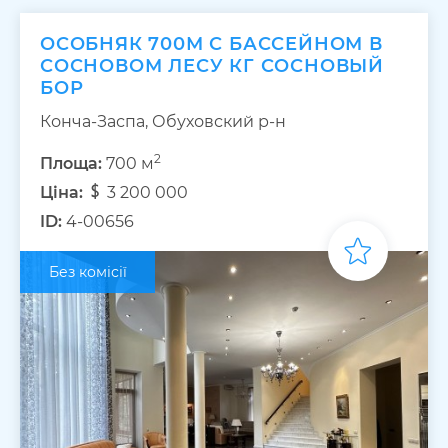
ОСОБНЯК 700М С БАССЕЙНОМ В
СОСНОВОМ ЛЕСУ КГ СОСНОВЫЙ
БОР
Конча-Заспа, Обуховский р-н
2
Площа:
700 м
Ціна:
3 200 000
ID:
4-00656
Без комісії