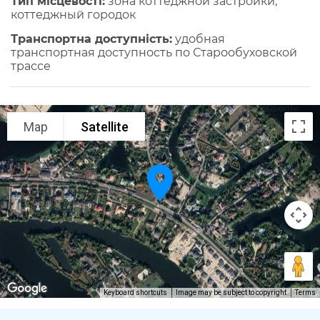
Тип місцевості:
зона коттеджной застройки,
коттеджный городок
Транспортна доступність:
удобная
транспортная доступность по Старообуховской
трассе
Map
Satellite
Keyboard shortcuts
Image may be subject to copyright
Terms