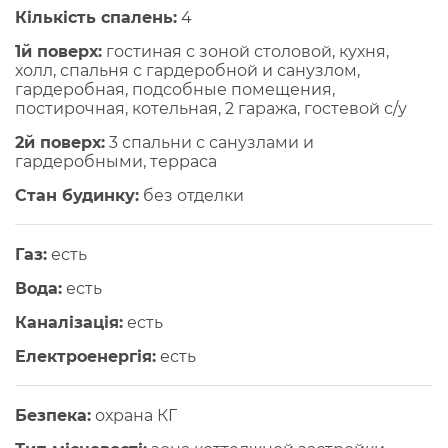
Кількість спалень:
4
1й поверх:
гостиная с зоной столовой, кухня,
холл, спальня с гардеробной и санузлом,
гардеробная, подсобные помещения,
постирочная, котельная, 2 гаража, гостевой с/у
2й поверх:
3 спальни с санузлами и
гардеробными, терраса
Стан будинку:
без отделки
Газ:
есть
Вода:
есть
Каналізація:
есть
Електроенергія:
есть
Безпека:
охрана КГ