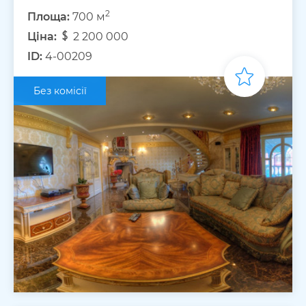
2
Площа:
700 м
Ціна:
2 200 000
ID:
4-00209
Без комісії