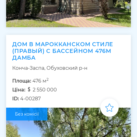
ДОМ В МАРОККАНСКОМ СТИЛЕ
(ПРАВЫЙ) С БАССЕЙНОМ 476М
ДАМБА
Конча-Заспа, Обуховский р-н
2
Площа:
476 м
Ціна:
2 550 000
ID:
4-00287
Без комісії