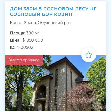
ДОМ 380М В СОСНОВОМ ЛЕСУ КГ
СОСНОВЫЙ БОР КОЗИН
Конча-Заспа, Обуховский р-н
2
Площа:
380 м
Ціна:
850 000
ID:
4-00502
Знято з продажу