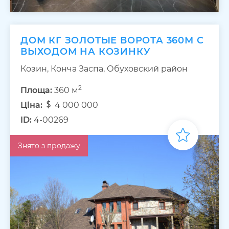
ДОМ КГ ЗОЛОТЫЕ ВОРОТА 360М С
ВЫХОДОМ НА КОЗИНКУ
Козин, Конча Заспа, Обуховский район
2
Площа:
360 м
Ціна:
4 000 000
ID:
4-00269
Знято з продажу