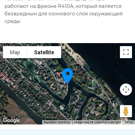
работают на фреоне R410A, который является
безвредным для озонового слоя окружающей
среды
Map
Satellite
Keyboard shortcuts
Image may be subject to copyright
Terms