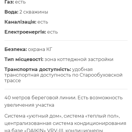
Газ:
есть
Вода:
2 скважины
Каналізація:
есть
Електроенергія:
есть
Безпека:
охрана КГ
Тип місцевості:
зона коттеджной застройки
Транспортна доступність:
удобная
транспортная доступность по Старообуховской
трассе
40 метров береговой линии. Есть возможность
увеличения участка
Система «уютный дом», система «теплый пол»,
централизованная система кондиционирования
на базе «DAIKIN» VRV-III, кондиционеры