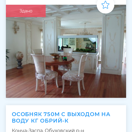
Здано
ОСОБНЯК 750М С ВЫХОДОМ НА
ВОДУ КГ ОБРИЙ-К
Конча-Заспа, Обуховский р-н