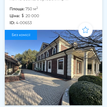
2
Площа:
750 м
Ціна:
20 000
ID:
4-00653
Без комісії