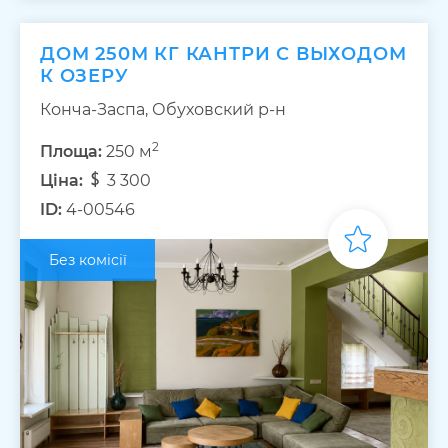
ДОМ 250М КГ КАНТРИ С ВЫХОДОМ
К ОЗЕРУ
Конча-Заспа, Обуховский р-н
2
Площа:
250 м
Ціна:
3 300
ID:
4-00546
Без комісії