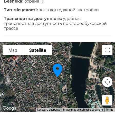
Безпека:
охрана КГ
Тип місцевості:
зона коттеджной застройки
Транспортна доступність:
удобная
транспортная доступность по Старообуховской
трассе
Map
Satellite
Keyboard shortcuts
Image may be subject to copyright
Terms