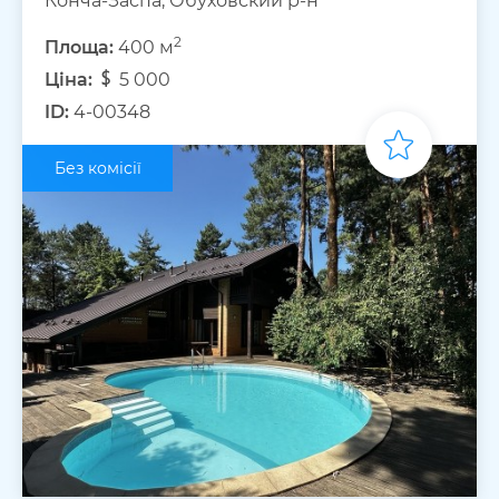
Конча-Заспа, Обуховский р-н
2
Площа:
400 м
Ціна:
5 000
ID:
4-00348
Без комісії