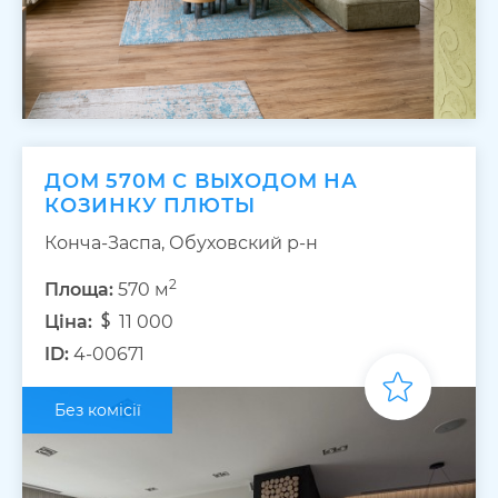
ДОМ 570М С ВЫХОДОМ НА
КОЗИНКУ ПЛЮТЫ
Конча-Заспа, Обуховский р-н
2
Площа:
570 м
Ціна:
11 000
ID:
4-00671
Без комісії