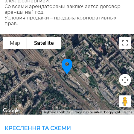
электроэнергией.
Со всеми арендаторами заключается договор
аренды на 1 год.
Условия продажи – продажа корпоративных
прав.
Map
Satellite
Keyboard shortcuts
Image may be subject to copyright
Terms
КРЕСЛЕННЯ ТА СХЕМИ