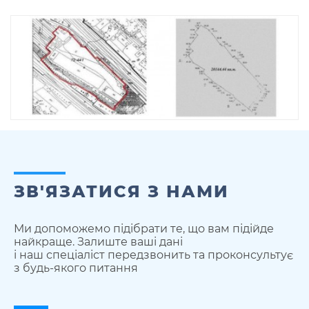
ЗВ'ЯЗАТИСЯ З НАМИ
Ми допоможемо підібрати те, що вам підійде
найкраще. Залиште ваші дані
і наш спеціаліст передзвонить та проконсультує
з будь-якого питання