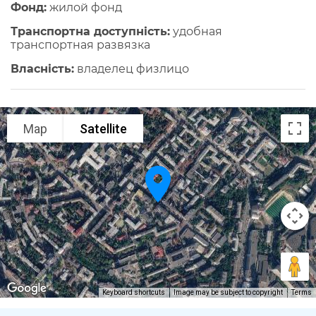
Фонд:
жилой фонд
Транспортна доступність:
удобная
транспортная развязка
Власність:
владелец физлицо
Map
Satellite
Keyboard shortcuts
Image may be subject to copyright
Terms