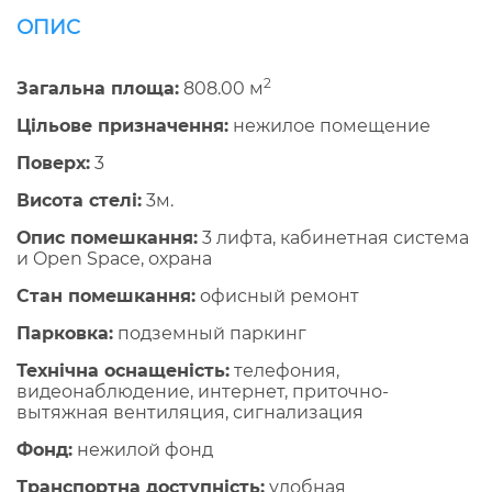
ОПИС
2
Загальна площа:
808.00 м
Цільове призначення:
нежилое помещение
Поверх:
3
Висота стелі:
3м.
Опис помешкання:
3 лифта, кабинетная система
и Open Space, охрана
Стан помешкання:
офисный ремонт
Парковка:
подземный паркинг
Технічна оснащеність:
телефония,
видеонаблюдение, интернет, приточно-
вытяжная вентиляция, сигнализация
Фонд:
нежилой фонд
Транспортна доступність:
удобная