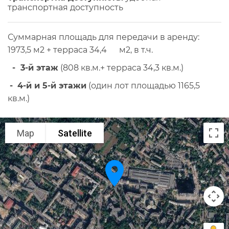
транспортная доступность
Суммарная площадь для передачи в аренду:
1973,5 м2 + терраса 34,4 м2, в т.ч.
- 3-й этаж
(808 кв.м.+ терраса 34,3 кв.м.)
-
4-й и 5-й этажи
(один лот площадью 1165,5
кв.м.)
Map
Satellite