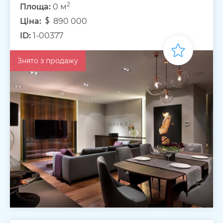
2
Площа:
0 м
Ціна:
890 000
ID:
1-00377
Знято з продажу