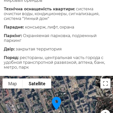
мировых брендов
Технічна оснащеність квартири:
cистема
очистки воды, кондиционеры, сигнализация,
система "Умный дом"
Парадне:
консьерж, лифт, охрана
Паркінг:
Охраняемая парковка, подземный
паркинг
Двір:
закрытая территория
Поряд:
рестораны, центральная часть города с
удобной транспротной развязкой, аптека, банк,
метро, парк
Map
Satellite