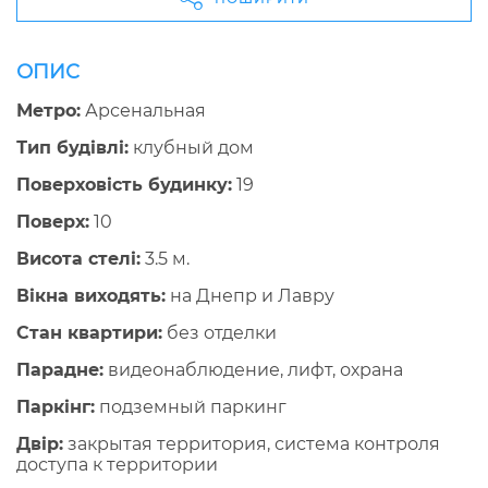
ОПИС
Метро:
Арсенальная
Тип будівлі:
клубный дом
Поверховість будинку:
19
Поверх:
10
Висота стелі:
3.5 м.
Вікна виходять:
на Днепр и Лавру
Стан квартири:
без отделки
Парадне:
видеонаблюдение, лифт, охрана
Паркінг:
подземный паркинг
Двір:
закрытая территория, система контроля
доступа к территории