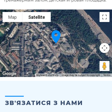
тренажёрным залом, детская игровая площадка.
Map
Satellite
Keyboard shortcuts
Image may be subject to copyright
Terms
ЗВ'ЯЗАТИСЯ З НАМИ