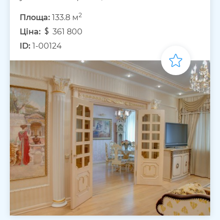
2
Площа:
133.8 м
Ціна:
361 800
ID:
1-00124