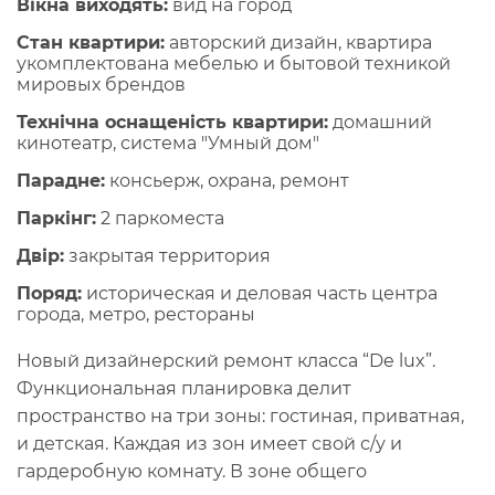
Вікна виходять:
вид на город
Стан квартири:
авторский дизайн, квартира
укомплектована мебелью и бытовой техникой
мировых брендов
Технічна оснащеність квартири:
домашний
кинотеатр, система "Умный дом"
Парадне:
консьерж, охрана, ремонт
Паркінг:
2 паркоместа
Двір:
закрытая территория
Поряд:
историческая и деловая часть центра
города, метро, рестораны
Новый дизайнерский ремонт класса “De lux”.
Функциональная планировка делит
пространство на три зоны: гостиная, приватная,
и детская. Каждая из зон имеет свой с/у и
гардеробную комнату. В зоне общего