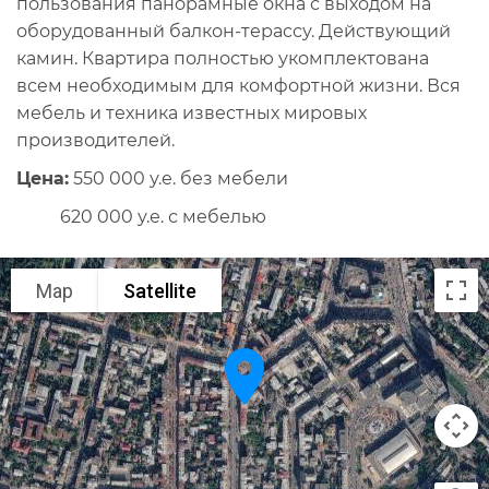
пользования панорамные окна с выходом на
оборудованный балкон-терассу. Действующий
камин. Квартира полностью укомплектована
всем необходимым для комфортной жизни. Вся
мебель и техника известных мировых
производителей.
Цена:
550 000 у.е. без мебели
620 000 у.е. с мебелью
Map
Satellite