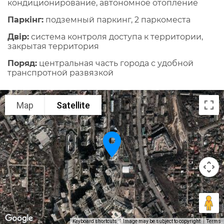
кондиционирование, автономное отопление
Паркінг:
подземный паркинг, 2 паркоместа
Двір:
система контроля доступа к территории,
закрытая территория
Поряд:
центральная часть города с удобной
транспротной развязкой
Map
Satellite
Keyboard shortcuts
Image may be subject to copyright
Terms