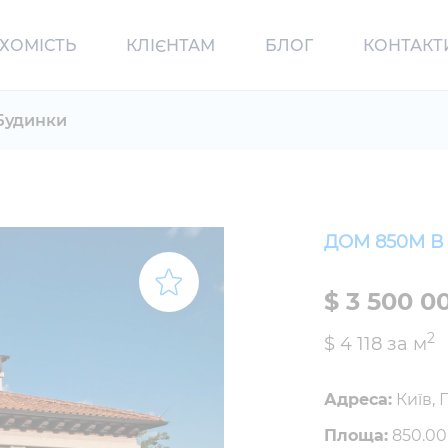
ХОМІСТЬ
КЛІЄНТАМ
БЛОГ
КОНТАКТ
Будинки
ДОМ 850М В
$ 3 500 0
2
$ 4 118 за м
Адреса:
Київ, 
Площа:
850.00