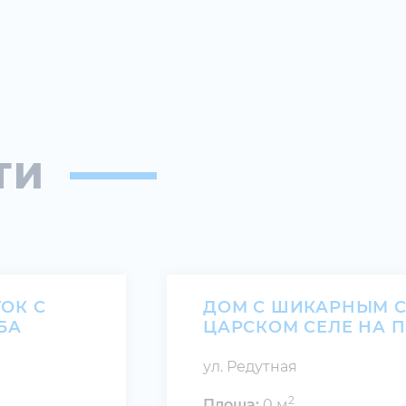
ТИ
ТОК С
ДОМ С ШИКАРНЫМ 
БА
ЦАРСКОМ СЕЛЕ НА 
ул. Редутная
2
Площа:
0 м