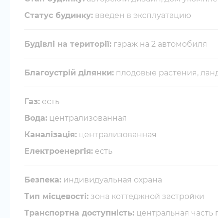
Статус будинку:
введен в эксплуатацию
Будівлі на території:
гараж на 2 автомобиля
Благоустрій ділянки:
плодовые растения, ла
Газ:
есть
Вода:
централизованная
Каналізація:
централизованная
Електроенергія:
есть
Безпека:
индивидуальная охрана
Тип місцевості:
зона коттеджной застройки
Транспортна доступність:
центральная часть 