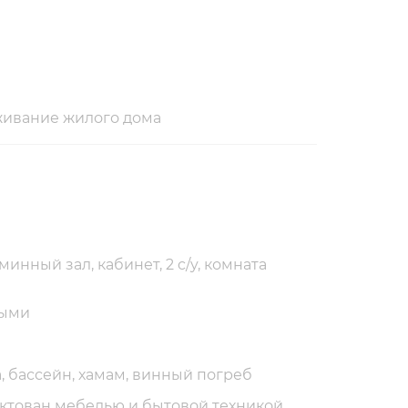
живание жилого дома
минный зал, кабинет, 2 c/y, комната
ными
а, бассейн, хамам, винный погреб
ктован мебелью и бытовой техникой