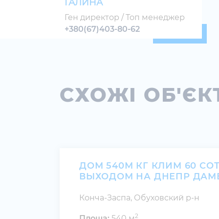
ГАЛИНА
Ген директор / Топ менеджер
+380(67)403-80-62
СХОЖІ ОБ'ЄК
ДОМ 540М КГ КЛИМ 60 СО
ВЫХОДОМ НА ДНЕПР ДАМ
Конча-Заспа, Обуховский р-н
2
Площа:
540 м