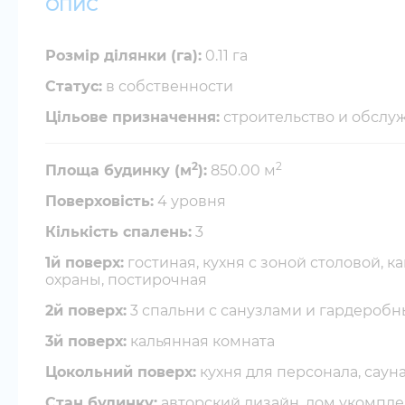
ОПИС
Розмір ділянки (га):
0.11 га
Cтатус:
в собственности
Цільове призначення:
строительство и обслу
2
2
Площа будинку (м
):
850.00 м
Поверховість:
4 уровня
Кількість спалень:
3
1й поверх:
гостиная, кухня с зоной столовой, ка
охраны, постирочная
2й поверх:
3 спальни с санузлами и гардероб
3й поверх:
кальянная комната
Цокольний поверх:
кухня для персонала, саун
Стан будинку:
авторский дизайн, дом укомпле