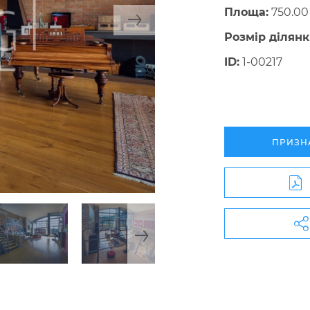
Площа:
750.00
Розмір ділянк
ID:
1-00217
ПРИЗН