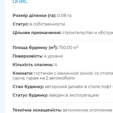
ОПИС
Розмір ділянки (га):
0.08 га
Cтатус:
в собственности
Цільове призначення:
строительство и обслу
2
2
Площа будинку (м
):
750.00 м
Поверховість:
4 уровня
Кількість спалень:
4
Комнати:
гостиная с каминной зоной, со столово
сауна, гараж на 2 автомобиля
Стан будинку:
авторский дизайн в стиле лофт
Статус будинку:
введен в эксплуатацию
Технічна оснащеність:
автономное отопление