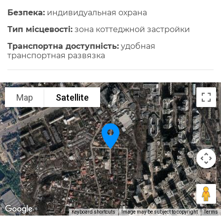
Безпека:
индивидуальная охрана
Тип місцевості:
зона коттеджной застройки
Транспортна доступність:
удобная
транспортная развязка
Map
Satellite
Keyboard shortcuts
Image may be subject to copyright
Terms