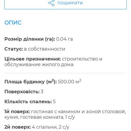
ПОШИРИТИ
ОПИС
Розмір ділянки (га):
0.04 га
Cтатус:
в собственности
Цільове призначення:
строительство и
обслуживание жилого дома
2
2
Площа будинку (м
):
500.00 м
Поверховість:
3
Кількість спалень:
5
1й поверх:
гостиная с камином и зоной столовой,
кухня, гостевая комната, 1 с/у
2й поверх:
4 спальни, 2 c/y