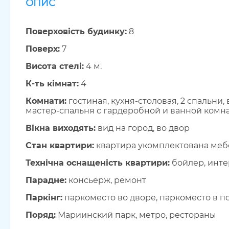
ОПИС
Поверховість будинку:
8
Поверх:
7
Висота стелі:
4 м.
К-ть кімнат:
4
Комнати:
гостиная, кухня-столовая, 2 спальни, 
мастер-спальня с гардеробной и ванной комн
Вікна виходять:
вид на город, во двор
Стан квартири:
квартира укомплектована меб
Технічна оснащеність квартири:
бойлер, инте
Парадне:
консьерж, ремонт
Паркінг:
паркоместо во дворе, паркоместо в 
Поряд:
Мариинский парк, метро, рестораны