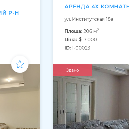
АРЕНДА 4Х КОМНАТ
ИЙ Р-Н
ул. Институтская 18а
2
Площа:
206 м
Ціна:
7 000
ID:
1-00023
Здано