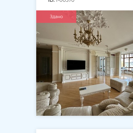
ID:
1-00370
Здано