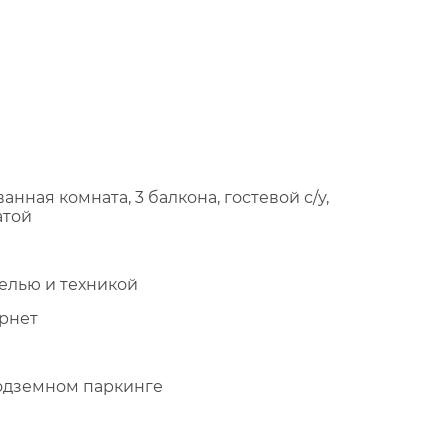
ванная комната, 3 балкона, гостевой с/у,
атой
елью и техникой
рнет
подземном паркинге