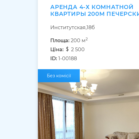
АРЕНДА 4-Х КОМНАТНОЙ
КВАРТИРЫ 200М ПЕЧЕРСК
Институтская,18б
2
Площа:
200 м
Ціна:
2 500
ID:
1-00188
Без комісії