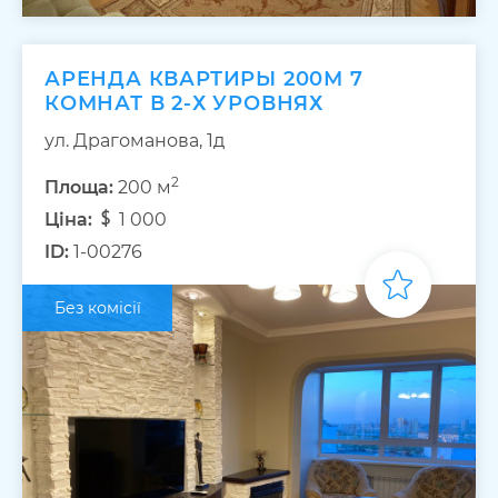
АРЕНДА КВАРТИРЫ 200М 7
КОМНАТ В 2-Х УРОВНЯХ
ул. Драгоманова, 1д
2
Площа:
200 м
Ціна:
1 000
ID:
1-00276
Без комісії