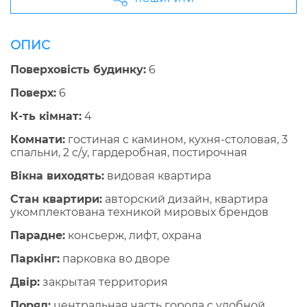
ОПИС
Поверховість будинку:
6
Поверх:
6
К-ть кімнат:
4
Комнати:
гостиная с камином, кухня-столовая, 3
спальни, 2 с/у, гардеробная, постирочная
Вікна виходять:
видовая квартира
Стан квартири:
авторский дизайн, квартира
укомплектована техникой мировых брендов
Парадне:
консьерж, лифт, охрана
Паркінг:
парковка во дворе
Двір:
закрытая территория
Поряд:
центральная часть города с удобной