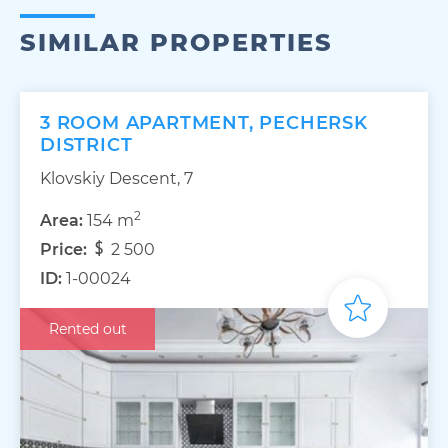
SIMILAR PROPERTIES
3 ROOM APARTMENT, PECHERSK
DISTRICT
Klovskiy Descent, 7
2
Area:
154 m
Price:
2 500
ID:
1-00024
Rented out