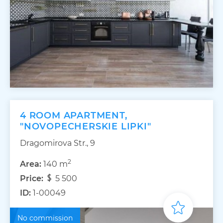
4 ROOM APARTMENT,
"NOVOPECHERSKIE LIPKI"
Dragomirova Str., 9
2
Area:
140 m
Price:
5 500
ID:
1-00049
No commission