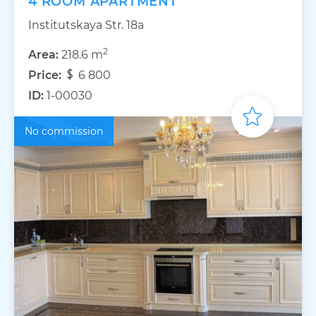
4 ROOM APARTMENT
Institutskaya Str. 18а
2
Area:
218.6 m
Price:
6 800
ID:
1-00030
No commission