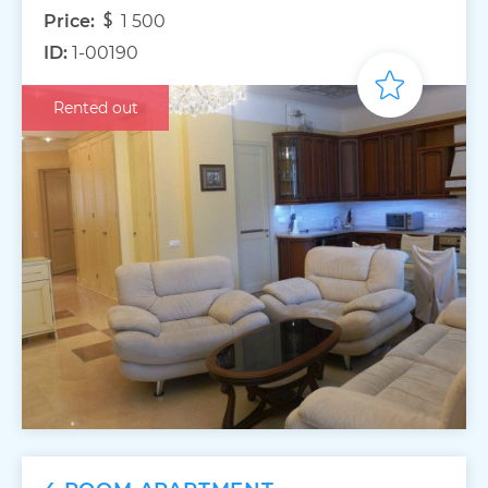
Price:
1 500
ID:
1-00190
Rented out