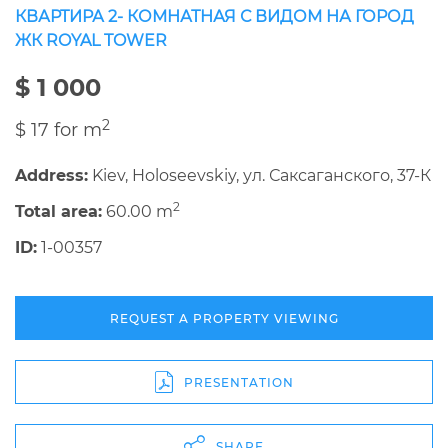
КВАРТИРА 2- КОМНАТНАЯ С ВИДОМ НА ГОРОД
ЖК ROYAL TOWER
$ 1 000
2
$ 17 for m
Address:
Kiev, Holoseevskiy, ул. Саксаганского, 37-К
2
Total area:
60.00 m
ID:
1-00357
REQUEST A PROPERTY VIEWING
PRESENTATION
SHARE